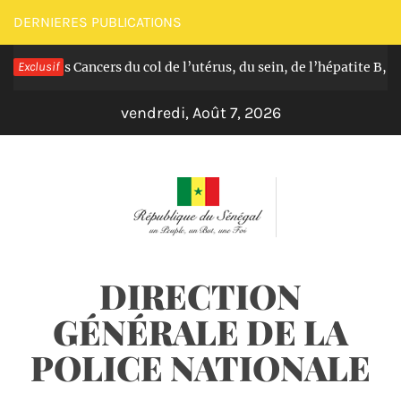
Passer
DERNIERES PUBLICATIONS
au
uit des Cancers du col de l’utérus, du sein, de l’hépatite B, C et
Exclusif
contenu
vendredi, Août 7, 2026
DIRECTION
GÉNÉRALE DE LA
POLICE NATIONALE