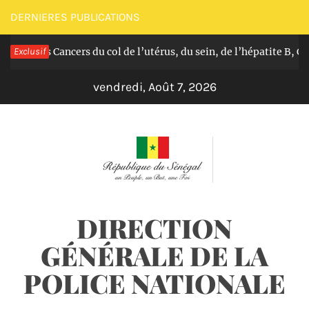
Passer
DERNIERES PUBLICATIONS
au
uit des Cancers du col de l’utérus, du sein, de l’hépatite B, C et
Exclusif
contenu
vendredi, Août 7, 2026
DIRECTION
GÉNÉRALE DE LA
POLICE NATIONALE