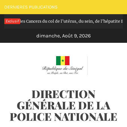
Passer
DERNIERES PUBLICATIONS
au
atuit des Cancers du col de l’utérus, du sein, de l’hépatite B, C 
Exclusif
contenu
dimanche, Août 9, 2026
DIRECTION
GÉNÉRALE DE LA
POLICE NATIONALE