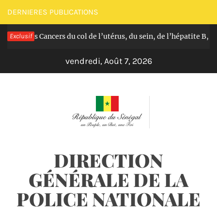
Passer
DERNIERES PUBLICATIONS
au
uit des Cancers du col de l’utérus, du sein, de l’hépatite B, C et
Exclusif
contenu
vendredi, Août 7, 2026
DIRECTION
GÉNÉRALE DE LA
POLICE NATIONALE